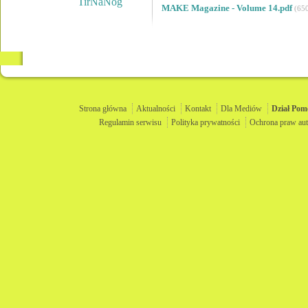
TirNaNog
MAKE Magazine - Volume 14.pdf
(65
Strona główna
Aktualności
Kontakt
Dla Mediów
Dział
Pom
Regulamin serwisu
Polityka prywatności
Ochrona praw aut