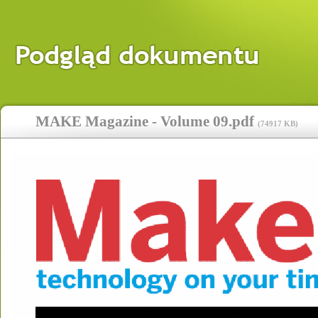
MAKE Magazine - Volume 09.pdf
(
74917 KB
)