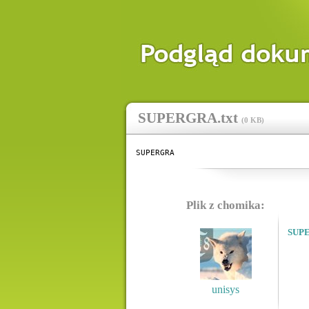
SUPERGRA.txt
(
0 KB
)
SUPERGRA
Plik z chomika:
SUPE
unisys