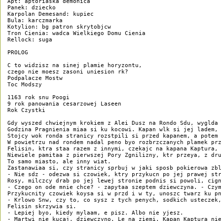
Apt: aptoriaska demonica

Panek: dziecko

Karpolan Demesand: kupiec

Bula: karczmarka

Kotylion: bg patron skrytobjcw

Tron Cienia: wadca Wielkiego Domu Cienia

Rellock: suga

PROLOG

C to widzisz na sinej plamie horyzontu,

czego nie moesz zasoni uniesion rk?

Podpalacze Mostw

Toc Modszy

1163 rok snu Poogi

9 rok panowania cesarzowej Laseen

Rok Czystki

Gdy wyszed chwiejnym krokiem z Alei Dusz na Rondo Sdu, wyglda 
Godzina Pragnienia miaa si ku kocowi. Kapan wlk si jej ladem,
Stojcy wok ronda stranicy rozstpili si przed kapanem, a potem
W powietrzu nad rondem nadal peno byo rozbrzczanych plamek pr
Felisin, ktra staa razem z innymi, czekajc na kapana Kaptura, 
Niewiele pamitaa z pierwszej Pory Zgnilizny, ktr przeya, z dr
To samo miasto, ale inny wiat.

Zastanawiaa si, czy stranicy sprbuj w jaki sposb pokierowa zb
- Nie sdz - odezwa si czowiek, ktry przykucn po jej prawej str
Rosy, milczcy drab po jej lewej stronie podnis si powoli, cign
- Czego on ode mnie chce? - zapytaa szeptem dziewczyna. - Czym
Przykucnity czowiek koysa si w przd i w ty, unoszc twarz ku pn
- Krlowo Snw, czy to, co sysz z tych penych, sodkich usteczek,
Felisin skrzywia si.

- Lepiej byo, kiedy mylaam, e pisz. Albo nie yjesz.

- Martwi nie kucaj, dziewczyno. Le na ziemi. Kapan Kaptura nie