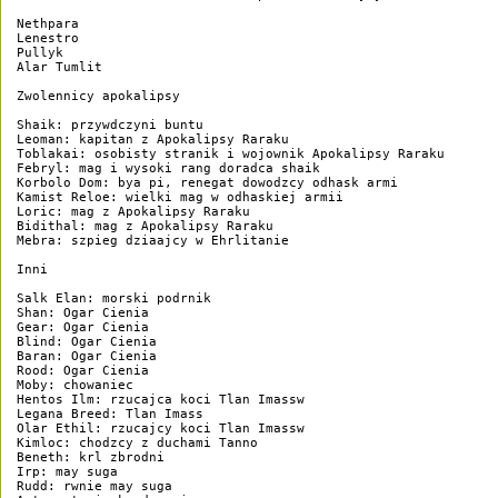
Nethpara

Lenestro

Pullyk

Alar Tumlit

Zwolennicy apokalipsy

Shaik: przywdczyni buntu

Leoman: kapitan z Apokalipsy Raraku

Toblakai: osobisty stranik i wojownik Apokalipsy Raraku

Febryl: mag i wysoki rang doradca shaik

Korbolo Dom: bya pi, renegat dowodzcy odhask armi

Kamist Reloe: wielki mag w odhaskiej armii

Loric: mag z Apokalipsy Raraku

Bidithal: mag z Apokalipsy Raraku

Mebra: szpieg dziaajcy w Ehrlitanie

Inni

Salk Elan: morski podrnik

Shan: Ogar Cienia

Gear: Ogar Cienia

Blind: Ogar Cienia

Baran: Ogar Cienia

Rood: Ogar Cienia

Moby: chowaniec

Hentos Ilm: rzucajca koci Tlan Imassw

Legana Breed: Tlan Imass

Olar Ethil: rzucajcy koci Tlan Imassw

Kimloc: chodzcy z duchami Tanno

Beneth: krl zbrodni

Irp: may suga

Rudd: rwnie may suga
