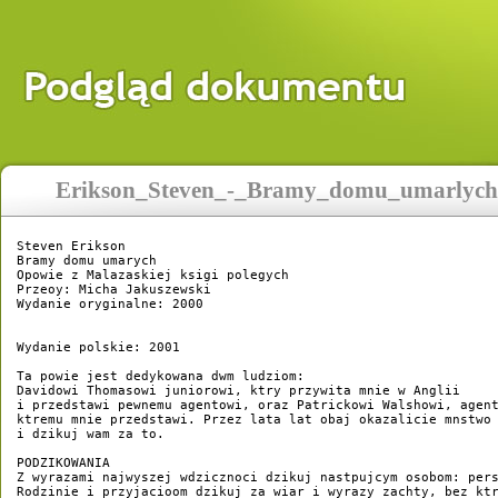
Erikson_Steven_-_Bramy_domu_umarlych.
Steven Erikson

Bramy domu umarych

Opowie z Malazaskiej ksigi polegych

Przeoy: Micha Jakuszewski

Wydanie oryginalne: 2000

Wydanie polskie: 2001

Ta powie jest dedykowana dwm ludziom:

Davidowi Thomasowi juniorowi, ktry przywita mnie w Anglii

i przedstawi pewnemu agentowi, oraz Patrickowi Walshowi, agent
ktremu mnie przedstawi. Przez lata lat obaj okazalicie mnstwo 
i dzikuj wam za to.

PODZIKOWANIA

Z wyrazami najwyszej wdzicznoci dzikuj nastpujcym osobom: pers
Rodzinie i przyjacioom dzikuj za wiar i wyrazy zachty, bez ktr