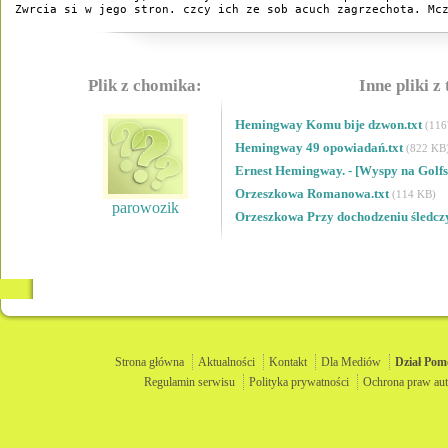
Zwrcia si w jego stron. czcy ich ze sob acuch zagrzechota. Mc
Plik z chomika:
Inne pliki z
Hemingway Komu bije dzwon.txt
(116
Hemingway 49 opowiadań.txt
(822 KB
Ernest Hemingway. - [Wyspy na Golfs
Orzeszkowa Romanowa.txt
(114 KB)
parowozik
Orzeszkowa Przy dochodzeniu śledcz
Strona główna
Aktualności
Kontakt
Dla Mediów
Dział
Pom
Regulamin serwisu
Polityka prywatności
Ochrona praw aut