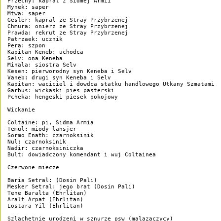
Przechy: kapral z Sidmej Armii

Mynek: saper

Mtwa: saper

Gesler: kapral ze Stray Przybrzenej

Chmura: onierz ze Stray Przybrzenej

Prawda: rekrut ze Stray Przybrzenej

Patrzaek: ucznik

Pera: szpon

Kapitan Keneb: uchodca

Selv: ona Keneba

Minala: siostra Selv

Kesen: pierworodny syn Keneba i Selv

Vaneb: drugi syn Keneba i Selv

Kapitan: waciciel i dowdca statku handlowego Utkany Szmatami

Garbus: wickaski pies pasterski

Pcheka: hengeski piesek pokojowy

Wickanie

Coltaine: pi, Sidma Armia

Temul: miody lansjer

Sormo Enath: czarnoksinik

Nul: czarnoksinik

Nadir: czarnoksiniczka

Bult: dowiadczony komendant i wuj Coltainea

Czerwone miecze

Baria Setral: (Dosin Pali)

Mesker Setral: jego brat (Dosin Pali)

Tene Baralta (Ehrlitan)

Aralt Arpat (Ehrlitan)

Lostara Yil (Ehrlitan)

Szlachetnie urodzeni w sznurze psw (malazaczycy)
