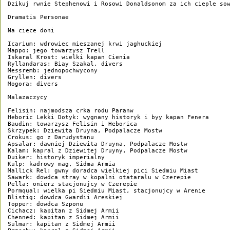
Dzikuj rwnie Stephenowi i Rosowi Donaldsonom za ich cieple sow
Dramatis Personae

Na ciece doni

Icarium: wdrowiec mieszanej krwi jaghuckiej

Mappo: jego towarzysz Trell

Iskaral Krost: wielki kapan Cienia

Ryllandaras: Biay Szakal, divers

Messremb: jednopochwycony

Gryllen: divers

Mogora: divers

Malazaczycy

Felisin: najmodsza crka rodu Paranw

Heboric Lekki Dotyk: wygnany historyk i byy kapan Fenera

Baudin: towarzysz Felisin i Heborica

Skrzypek: Dziewita Druyna, Podpalacze Mostw

Crokus: go z Darudystanu

Apsalar: dawniej Dziewita Druyna, Podpalacze Mostw

Kalam: kapral z Dziewitej Druyny, Podpalacze Mostw

Duiker: historyk imperialny

Kulp: kadrowy mag, Sidma Armia

Mallick Rel: gwny doradca wielkiej pici Siedmiu Miast

Sawark: dowdca stray w kopalni otataralu w Czerepie

Pella: onierz stacjonujcy w Czerepie

Pormqual: wielka pi Siedmiu Miast, stacjonujcy w Arenie

Blistig: dowdca Gwardii Areskiej

Topper: dowdca Szponu

Cichacz: kapitan z Sidmej Armii

Chenned: kapitan z Sidmej Armii

Sulmar: kapitan z Sidmej Armii
